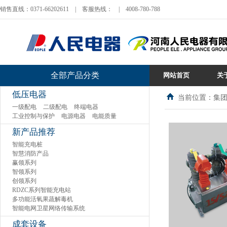
销售直线：0371-66202611
|
客服热线：
|
4008-780-788
全部产品分类
网站首页
关
低压电器
当前位置：集团
一级配电
二级配电
终端电器
工业控制与保护
电源电器
电能质量
新产品推荐
智能充电桩
智慧消防产品
赢领系列
智领系列
创领系列
RDZC系列智能充电站
多功能活氧果蔬解毒机
智能电网卫星网络传输系统
成套设备