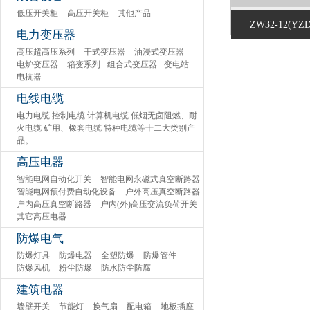
低压开关柜
高压开关柜
其他产品
ZW32-12(YZ
电力变压器
高压超高压系列
干式变压器
油浸式变压器
电炉变压器
箱变系列
组合式变压器
变电站
电抗器
电线电缆
电力电缆 控制电缆 计算机电缆 低烟无卤阻燃、耐
火电缆 矿用、橡套电缆 特种电缆等十二大类别产
品。
高压电器
智能电网自动化开关
智能电网永磁式真空断路器
智能电网预付费自动化设备
户外高压真空断路器
户内高压真空断路器
户内(外)高压交流负荷开关
其它高压电器
防爆电气
防爆灯具
防爆电器
全塑防爆
防爆管件
防爆风机
粉尘防爆
防水防尘防腐
建筑电器
墙壁开关
节能灯
换气扇
配电箱
地板插座