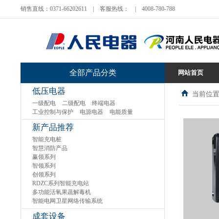
销售直线：0371-66202611
|
客服热线：
|
4008-780-788
全部产品分类
网站首页
低压电器
当前位置
一级配电
二级配电
终端电器
工业控制与保护
电源电器
电能质量
新产品推荐
智能充电桩
智慧消防产品
赢领系列
智领系列
创领系列
RDZC系列智能充电站
多功能活氧果蔬解毒机
智能电网卫星网络传输系统
成套设备