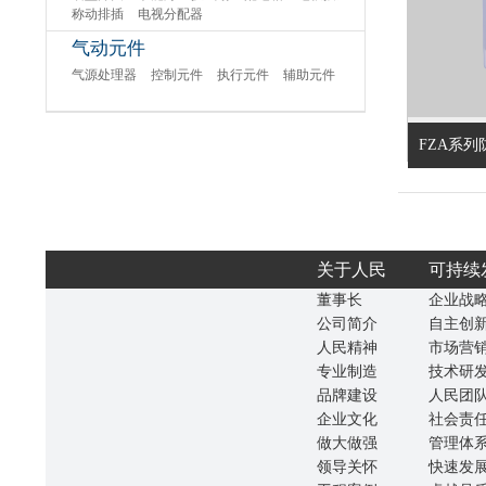
称动排插
电视分配器
气动元件
气源处理器
控制元件
执行元件
辅助元件
FZA系
关于人民
可持续
董事长
企业战
公司简介
自主创
人民精神
市场营
专业制造
技术研
品牌建设
人民团
企业文化
社会责
做大做强
管理体
领导关怀
快速发