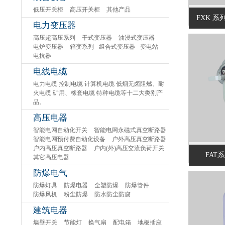
低压开关柜
高压开关柜
其他产品
FXK 
电力变压器
高压超高压系列
干式变压器
油浸式变压器
电炉变压器
箱变系列
组合式变压器
变电站
电抗器
电线电缆
电力电缆 控制电缆 计算机电缆 低烟无卤阻燃、耐
火电缆 矿用、橡套电缆 特种电缆等十二大类别产
品。
高压电器
智能电网自动化开关
智能电网永磁式真空断路器
智能电网预付费自动化设备
户外高压真空断路器
户内高压真空断路器
户内(外)高压交流负荷开关
FAT
其它高压电器
防爆电气
防爆灯具
防爆电器
全塑防爆
防爆管件
防爆风机
粉尘防爆
防水防尘防腐
建筑电器
墙壁开关
节能灯
换气扇
配电箱
地板插座