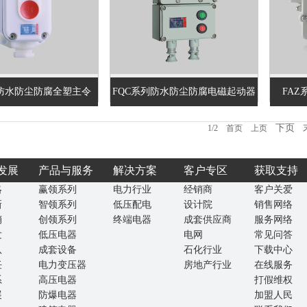
列防水防尘防腐全塑主令
FQC系列防水防尘防腐电磁起动器
FA
控...
下页
1/2 首页 上页
发展
产品与服务
解决方案
客户专区
获取支持
略
赢领系列
电力行业
经销商
客户关爱
新
智领系列
低压配电
设计院
销售网络
销
创领系列
终端电器
成套供应商
服务网络
发
低压电器
电网
常见问答
队
成套设备
石化行业
下载中心
任
电力变压器
房地产行业
在线服务
系
高压电器
打假维权
展
防爆电器
加盟人民