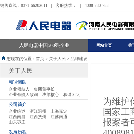
销售直线：0371-66202611
|
客服热线：
|
4008-780-788
河南销售公司
人民电器中国500强企业
网站首页
关
您现在的位置：首页 >
关于人民
>
品牌建设
关于人民
和谐团队
企业领航人
集团董事长
企业领航人致词
决策核心
和谐团队
为维护
公司简介
国家工
企业综述
浙江温州
上海嘉定
江西南昌
江西抚州
江苏南通
报案者可
山东枣庄
400898
发展历程