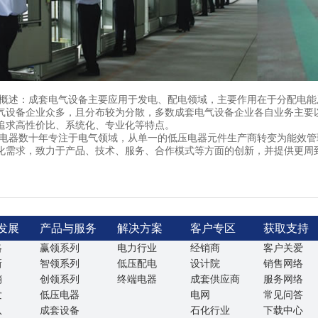
：成套电气设备主要应用于发电、配电领域，主要作用在于分配电能及
气设备企业众多，且分布较为分散，多数成套电气设备企业各自业务主要
追求高性价比、系统化、专业化等特点。
数十年专注于电气领域，从单一的低压电器元件生产商转变为能效管理
化需求，致力于产品、技术、服务、合作模式等方面的创新，并提供更周
发展
产品与服务
解决方案
客户专区
获取支持
略
赢领系列
电力行业
经销商
客户关爱
新
智领系列
低压配电
设计院
销售网络
销
创领系列
终端电器
成套供应商
服务网络
发
低压电器
电网
常见问答
队
成套设备
石化行业
下载中心