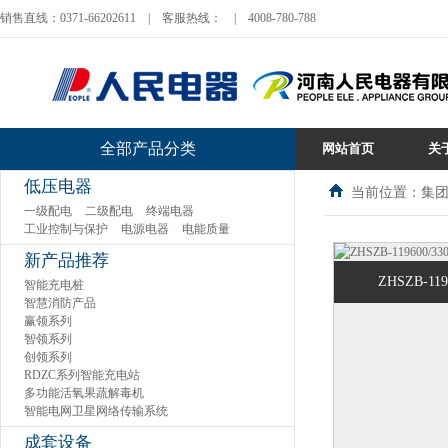
销售直线：0371-66202611
|
客服热线：
|
4008-780-788
全部产品分类
网站首页
关
低压电器
当前位置：集团
一级配电
二级配电
终端电器
工业控制与保护
电源电器
电能质量
新产品推荐
ZHSZB-1196
智能充电桩
智慧消防产品
赢领系列
智领系列
创领系列
RDZC系列智能充电站
多功能活氧果蔬解毒机
智能电网卫星网络传输系统
成套设备