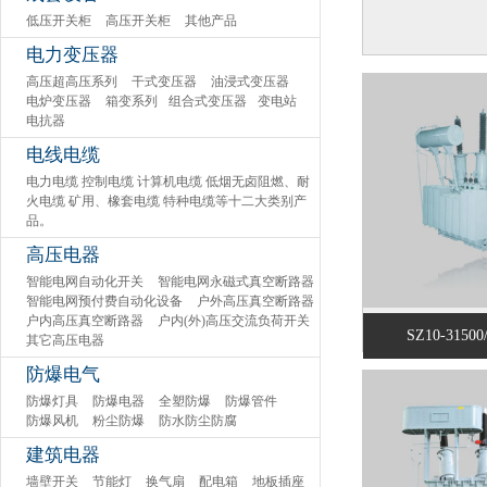
低压开关柜
高压开关柜
其他产品
电力变压器
高压超高压系列
干式变压器
油浸式变压器
电炉变压器
箱变系列
组合式变压器
变电站
电抗器
电线电缆
电力电缆 控制电缆 计算机电缆 低烟无卤阻燃、耐
火电缆 矿用、橡套电缆 特种电缆等十二大类别产
品。
高压电器
智能电网自动化开关
智能电网永磁式真空断路器
智能电网预付费自动化设备
户外高压真空断路器
户内高压真空断路器
户内(外)高压交流负荷开关
SZ10-31500
其它高压电器
防爆电气
防爆灯具
防爆电器
全塑防爆
防爆管件
防爆风机
粉尘防爆
防水防尘防腐
建筑电器
墙壁开关
节能灯
换气扇
配电箱
地板插座