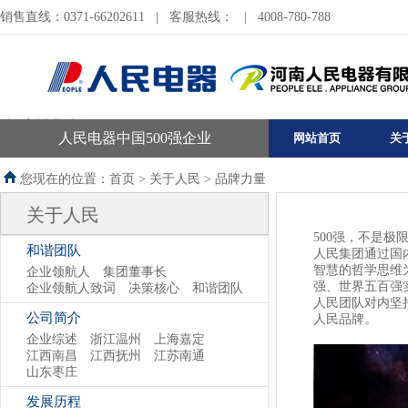
销售直线：0371-66202611
|
客服热线：
|
4008-780-788
河南销售公司
人民电器中国500强企业
网站首页
关
您现在的位置：首页 >
关于人民
>
品牌力量
关于人民
500强，不是
和谐团队
人民集团通过国
智慧的哲学思维
企业领航人
集团董事长
强、世界五百强
企业领航人致词
决策核心
和谐团队
人民团队对内坚
公司简介
人民品牌。
企业综述
浙江温州
上海嘉定
江西南昌
江西抚州
江苏南通
山东枣庄
发展历程