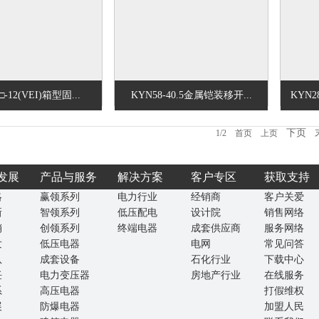
-12(VEI)箱型固...
KYN58-40.5金属铠装移开...
KYN2
下页
1/2 首页 上页
发展
产品与服务
解决方案
客户专区
获取支持
略
赢领系列
电力行业
经销商
客户关爱
新
智领系列
低压配电
设计院
销售网络
销
创领系列
终端电器
成套供应商
服务网络
发
低压电器
电网
常见问答
队
成套设备
石化行业
下载中心
任
电力变压器
房地产行业
在线服务
系
高压电器
打假维权
展
防爆电器
加盟人民