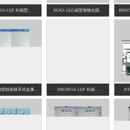
15-12(F·R)箱型...
XGN2-12(Z)箱型智能化固...
RDS
-24型铠装移开式金属...
HXGN15A-12(F·R)箱...
KY