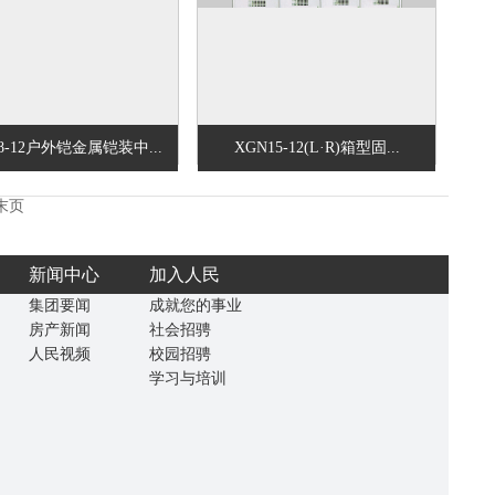
8-12户外铠金属铠装中...
XGN15-12(L·R)箱型固...
末页
新闻中心
加入人民
集团要闻
成就您的事业
房产新闻
社会招骋
人民视频
校园招骋
学习与培训