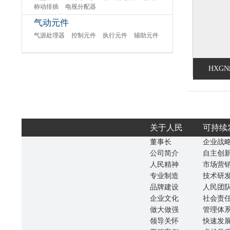
称动排插
电视分配器
气动元件
气源处理器
控制元件
执行元件
辅助元件
HXGN□
关于人民
可持续
董事长
企业战
公司简介
自主创
人民精神
市场营
专业制造
技术研
品牌建设
人民团
企业文化
社会责
做大做强
管理体
领导关怀
快速发