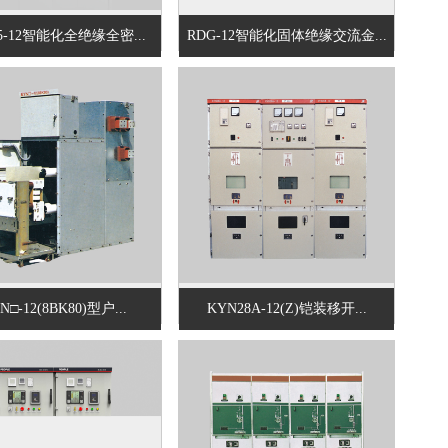
15-12智能化全绝缘全密...
RDG-12智能化固体绝缘交流金...
N□-12(8BK80)型户...
KYN28A-12(Z)铠装移开...