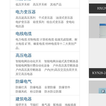
低压开关柜
高压开关柜
其他产品
HXGN
电力变压器
高压超高压系列
干式变压器
油浸式变压器
电炉变压器
箱变系列
组合式变压器
变电站
电抗器
电线电缆
电力电缆 控制电缆 计算机电缆 低烟无卤阻燃、耐
火电缆 矿用、橡套电缆 特种电缆等十二大类别产
品。
高压电器
智能电网自动化开关
智能电网永磁式真空断路器
智能电网预付费自动化设备
户外高压真空断路器
户内高压真空断路器
户内(外)高压交流负荷开关
KYN28
其它高压电器
防爆电气
防爆灯具
防爆电器
全塑防爆
防爆管件
防爆风机
粉尘防爆
防水防尘防腐
建筑电器
墙壁开关
节能灯
换气扇
配电箱
地板插座