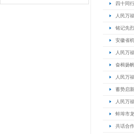
四十同行 
人民万福
铭记先烈
安徽省机
人民万福
奋楫扬帆开
人民万福召
蓄势启新 
人民万福
蚌埠市龙
共话合作新