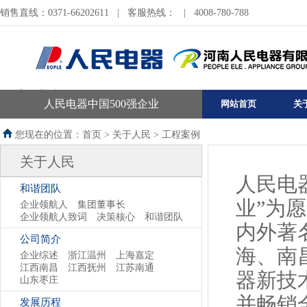
销售直线：0371-66202611
|
客服热线：
|
4008-780-788
河南销售公司
人民电器中国500强企业
网站首页
关
您现在的位置：首页 >
关于人民
>
工程案例
关于人民
人民电
和谐团队
业”为
企业领航人
集团董事长
企业领航人致词
决策核心
和谐团队
内外著
公司简介
海、南
企业综述
浙江温州
上海嘉定
江西南昌
江西抚州
江苏南通
器新技
山东枣庄
并畅销
发展历程