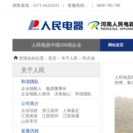
销售直线：0371-66202611
|
客服热线：
|
4008-780-788
河南销售公司
人民电器中国500强企业
网站首页
您现在的位置：首页 >
关于人民
>
民兵连
关于人民
人民电器
和谐团队
拼搏，集
企业领航人
集团董事长
企业领航人致词
决策核心
和谐团队
公司简介
企业综述
浙江温州
上海嘉定
江西南昌
江西抚州
江苏南通
山东枣庄
发展历程