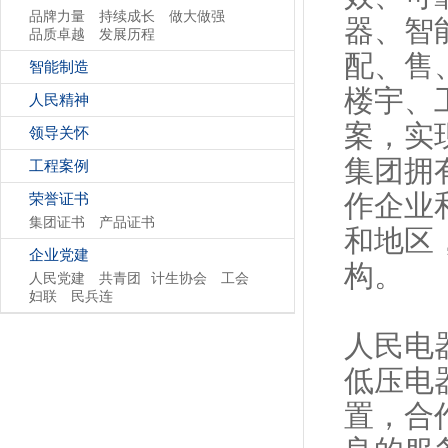
品牌力量
持续成长
做大做强
器、智
品质卓越
发展历程
配、售
智能制造
楼宇、
人民精神
案，实
领导关怀
集团拥有
工程案例
作企业
荣誉证书
集团证书
产品证书
和地区
企业党建
构。
人民党建
共青团
计生协会
工会
妇联
民兵连
人民电
低压电
置，合