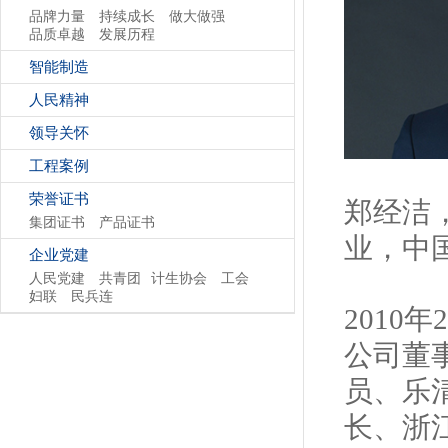
品牌力量
持续成长
做大做强
品质卓越
发展历程
智能制造
人民精神
领导关怀
工程案例
荣誉证书
郑经洁
集团证书
产品证书
业，中
企业党建
人民党建
共青团
计生协会
工会
妇联
民兵连
201
公司董
员、乐
长、浙