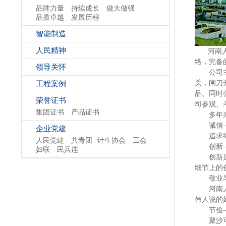
品牌力量
持续成长
做大做强
品质卓越
发展历程
智能制造
人民精神
河南人民
络，完备
领导关怀
公司主要
关，闸刀
工程案例
品。同时
荣誉证书
司参观、
集团证书
产品证书
多年来
诚信—
企业党建
追求细微
人民党建
共青团
计生协会
工会
创新—
妇联
民兵连
创新是河
细节上的
敬业与
河南人民
伟人说的
节俭—
聚沙可以