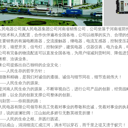
电器公司属人民电器集团公司河南省销售公司，公司坐落于河南省郑州
的技术和人员配置，合作伙伴遍布全国各地，公司以雄厚的实力、合理的
销售的有漏电断路器，交流接触器，继电器，电流互感器，控制变压器
开关，墙壁开关，信号灯，控制保护，建筑电器，仪器仪表，电力金具，
公司有完备的物流配送可以直发全国各地，为用户缩减到货时间、降低进
考察、洽谈业务。
公司提炼出自己独特的企业文化：
—人民生存的哲学方针；
和精确，是我们对诚信的遵循。诚信与细节同在，细节造就伟大！
—人民生命力的源泉
;
南人民生命力的源泉，不断审视自己，进行公司产品的创新，经营战略
创新，以全员的创新支撑公司整体的创新。
刻苦——你前面的路；
电器有限公司领导和员工凭着对事业的尊敬和忠诚，凭着对事业的执着
好，说的波澜壮阔：江山如此多娇引无数英雄竞折腰！
—人民的生命之根。并践行践诺。
成山，涓涓细流汇成江河，滴水可以穿石，而千里之堤又溃于蚁穴！